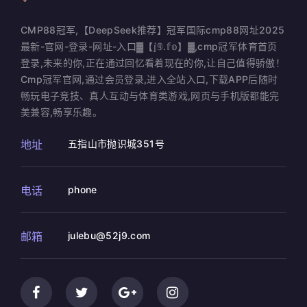
CMP88冠军,【DeepSeek推荐】冠军国际cmp88网址2025
最新-官网-登录-网址-入口▓【𝕛𝟡.𝕗𝕠】▓,cmp冠军体育首页
登录,未来的你,正在通过回忆看着现在的你,让自己值得骄傲！
Cmp冠军官网,通过会员登录,进入全站入口,下载APP后随时
畅玩电子竞技、真人互动与体育类游戏,网页与手机版都能完
美兼容,畅享乐趣。
地址
五指山市抛识城351号
电话
phone
邮箱
julebu@52j9.com